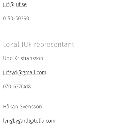
juf@juf.se
0150-50390
Lokal JUF representant
Uno Kristiansson
jufsyd@gmail.com
070-6376418
Håkan Svensson
lyngbygard@telia.com