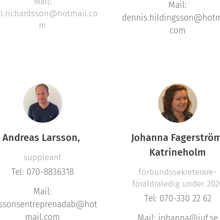
Mail:
Mail:
ll.richardsson@hotmail.co
dennis.hildingsson@hotm
m
com
Andreas Larsson,
Johanna Fagerström
Katrineholm
suppleant
Tel: 070-8836318
förbundssekreterare-
föräldraledig under 202
Mail:
Tel: 070-330 22 62
rssonsentreprenadab@hot
mail.com
Mail: johanna@juf.se