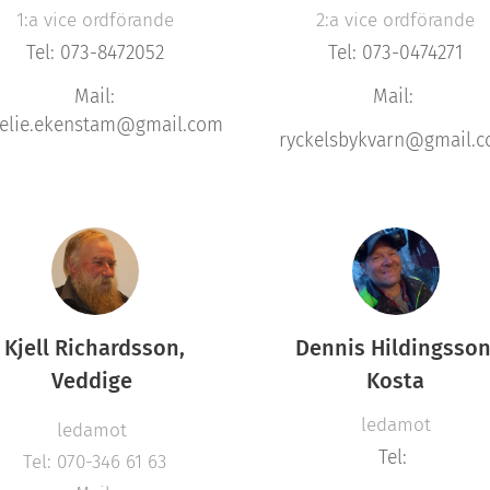
1:a vice ordförande
2:a vice ordförande
Tel: 073-8472052
Tel: 073-0474271
Mail:
Mail:
elie.ekenstam@gmail.com
ryckelsbykvarn@gmail.
Kjell Richardsson,
Dennis Hildingsson
Veddige
Kosta
ledamot
ledamot
Tel:
Tel: 070-346 61 63