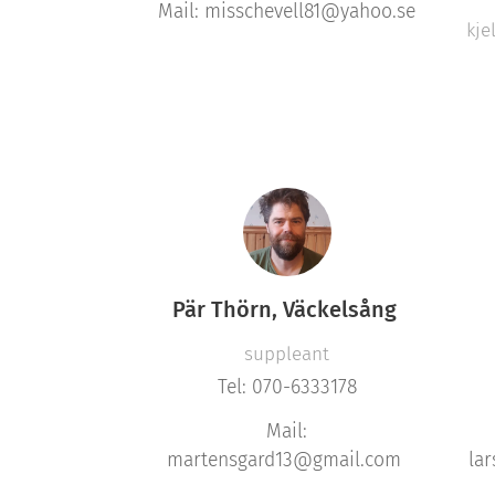
Mail: misschevell81@yahoo.se
kje
Pär Thörn, Väckelsång
suppleant
Tel: 070-6333178
Mail:
martensgard13@gmail.com
la