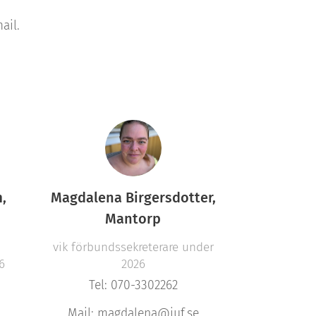
ail.
,
Magdalena Birgersdotter,
Mantorp
vik förbundssekreterare under
6
2026
Tel: 070-3302262
Mail: magdalena@juf.se