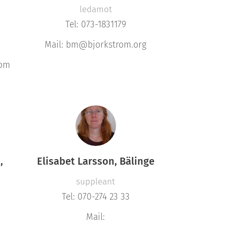
ledamot
Tel: 073-1831179
Mail: bm@bjorkstrom.org
com
,
Elisabet Larsson, Bälinge
suppleant
Tel: 070-274 23 33
Mail: